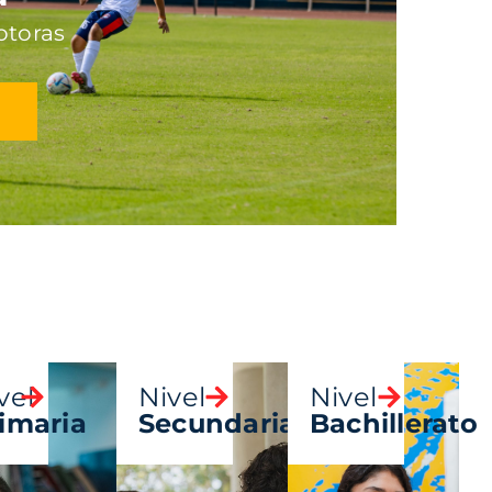
otoras
vel
Nivel
Nivel
imaria
Secundaria
Bachillerato