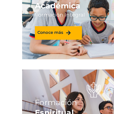
Académica
Formación Integral
Conoce más
Formación
Espiritual