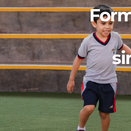
Form
si