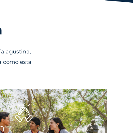
a
a agustina,
ra cómo esta
n