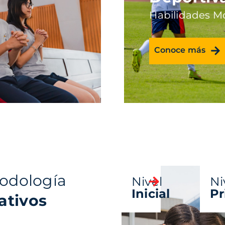
Habilidades M
Conoce más
odología
Nivel
Ni
Inicial
Pr
ativos