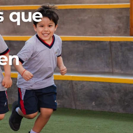
s que
yen