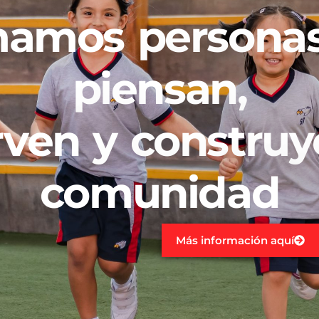
amos persona
piensan,
rven y constru
comunidad
Más información aquí