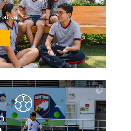
mativa
n
a