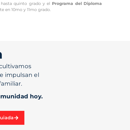
l hasta quinto grado y el
Programa del Diploma
rte en 10mo y 11mo grado.
n
 cultivamos
ue impulsan el
amiliar.
omunidad hoy.
Guiada