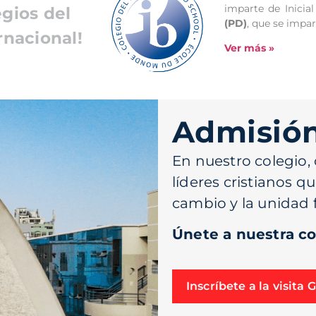
imparte de Inicia
gios del
(PD)
, que se impa
rnacional!
Ver más
»
Admisió
En nuestro colegio,
líderes cristianos q
cambio y la unidad f
Únete a nuestra c
Inscríbete a la visita 